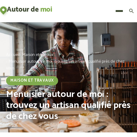
Autour de
moi
Menu
Accueil
Maison et travaux
Menuisier autour de moi : trouvez un artisan qualifié près de chez
vous
MAISON ET TRAVAUX
Menuisier autour de moi :
trouvez un artisan qualifié près
de chez vous