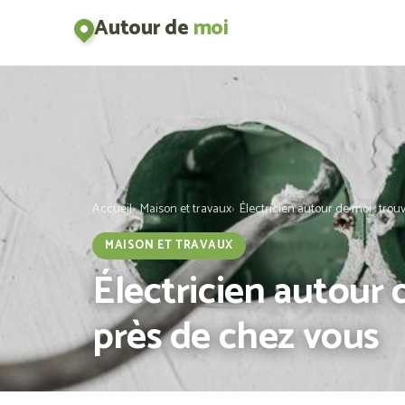
Autour de
moi
Accueil
Maison et travaux
Électricien autour de moi : trou
MAISON ET TRAVAUX
Électricien autour 
près de chez vous