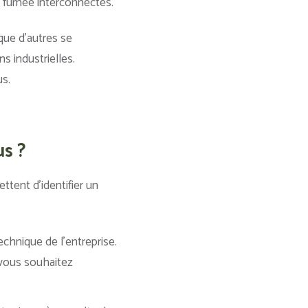
e fumée interconnectés.
que d’autres se
s industrielles.
us.
us ?
ettent d’identifier un
echnique de l’entreprise.
 vous souhaitez