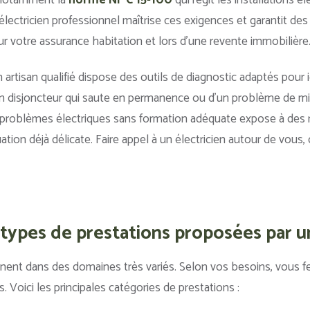
 notamment la
norme NF C 15-100
qui régit les installations 
lectricien professionnel maîtrise ces exigences et garantit de
ur votre assurance habitation et lors d’une revente immobilière
n artisan qualifié dispose des outils de diagnostic adaptés pour 
’un disjoncteur qui saute en permanence ou d’un problème de mis
roblèmes électriques sans formation adéquate expose à des r
ation déjà délicate. Faire appel à un électricien autour de vous,
 types de prestations proposées par un
ennent dans des domaines très variés. Selon vos besoins, vous f
 Voici les principales catégories de prestations :