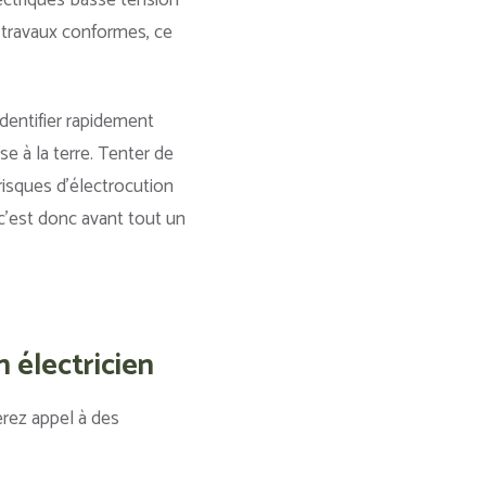
électriques basse tension
s travaux conformes, ce
.
identifier rapidement
e à la terre. Tenter de
isques d’électrocution
 c’est donc avant tout un
 électricien
erez appel à des