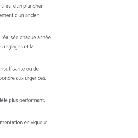
nulés, d’un plancher
cement d’un ancien
re réalisée chaque année
s réglages et la
 insuffisante ou de
pondre aux urgences,
èle plus performant,
lementation en vigueur,