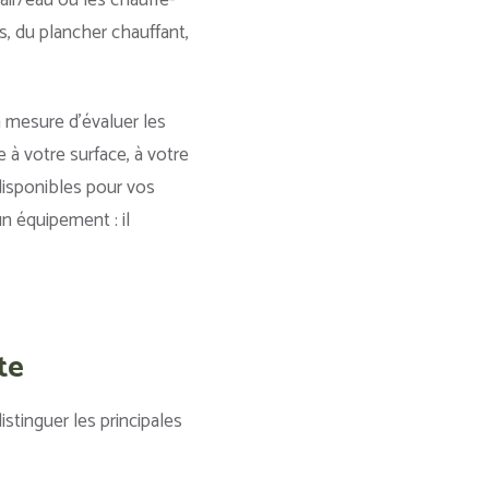
ir/eau ou les chauffe-
s, du plancher chauffant,
n mesure d’évaluer les
 à votre surface, à votre
 disponibles pour vos
n équipement : il
te
istinguer les principales