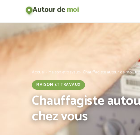
Autour de
moi
Accueil
Maison et travaux
Chauffagiste autour de moi : tr
MAISON ET TRAVAUX
Chauffagiste autour
chez vous