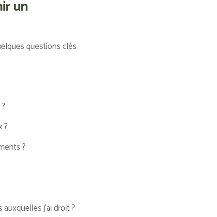
ir un
quelques questions clés
 ?
x ?
ements ?
uxquelles j’ai droit ?