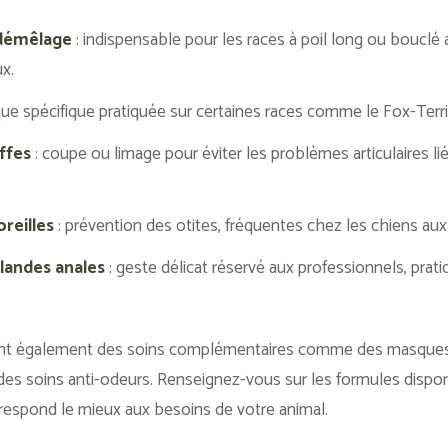
 démêlage
: indispensable pour les races à poil long ou bouclé a
x.
que spécifique pratiquée sur certaines races comme le Fox-Terri
iffes
: coupe ou limage pour éviter les problèmes articulaires lié
reilles
: prévention des otites, fréquentes chez les chiens aux
landes anales
: geste délicat réservé aux professionnels, pra
ent également des soins complémentaires comme des masques 
 des soins anti-odeurs. Renseignez-vous sur les formules dispo
orrespond le mieux aux besoins de votre animal.