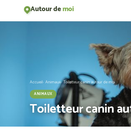
Autour de
moi
Accueil
Animaux
Toiletteur canin autour de moi
ANIMAUX
Toiletteur canin a