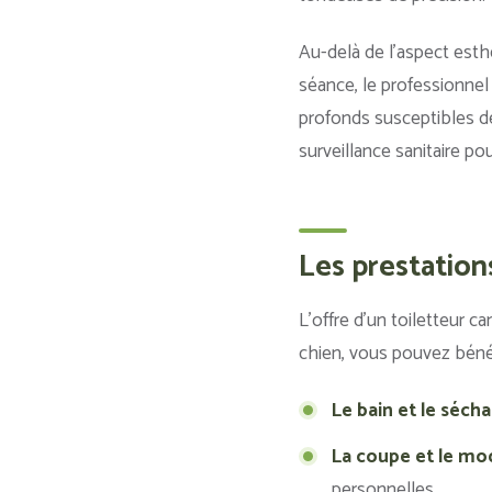
Au-delà de l’aspect esthé
séance, le professionne
profonds susceptibles de
surveillance sanitaire po
Les prestation
L’offre d’un toiletteur c
chien, vous pouvez bénéfi
Le bain et le séch
La coupe et le mo
personnelles.