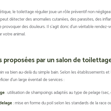
tique, le toilettage régulier joue un rôle préventif non néglige
l peut détecter des anomalies cutanées, des parasites, des in
 provoquer des douleurs. Il s’agit donc d’un véritable rendez-v
ur votre animal.
s proposées par un salon de toilettag
anin va bien au-delà du simple bain. Selon les établissements et
cier d’un large éventail de services :
age
: utilisation de shampoings adaptés au type de pelage (sec, g
delage
: mise en forme du poil selon les standards de la race 