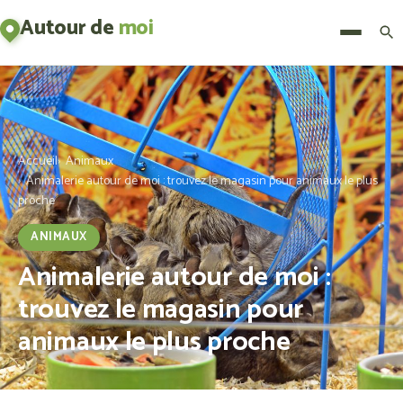
Autour de
moi
Menu
Accueil
Animaux
Animalerie autour de moi : trouvez le magasin pour animaux le plus
proche
ANIMAUX
Animalerie autour de moi :
trouvez le magasin pour
animaux le plus proche