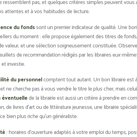
se ressemblent pas, et quelques critères simples peuvent vous ai
s attentes et à vos habitudes de lecture.
érence du fonds
sont un premier indicateur de qualité. Une bonn
ellers du moment : elle propose également des titres de fonds
e valeur, et une sélection soigneusement constituée. Observez 
feuillets de recommandation rédigés par les libraires eux-mêmes
et investie.
bilité du personnel
comptent tout autant. Un bon libraire est 
t ne cherche pas à vous vendre le titre le plus cher, mais celu
n éventuelle
de la librairie est aussi un critère à prendre en co
n, de livres d’art ou de littérature jeunesse, une librairie spéci
ce bien plus riche qu’un généraliste.
ité
: horaires d’ouverture adaptés à votre emploi du temps, possi