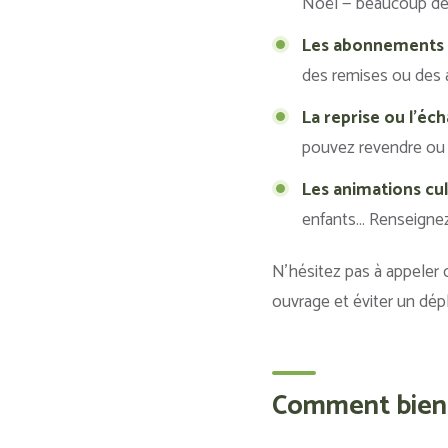
Noël — beaucoup de l
Les abonnements et
des remises ou des 
La reprise ou l’éch
pouvez revendre ou 
Les animations cult
enfants… Renseignez-
N’hésitez pas à appeler ou
ouvrage et éviter un dép
Comment bien ch