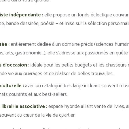
idéale dans votre quartier.
liste indépendante :
elle propose un fonds éclectique couvran
se, bande dessinée, poésie — et mise sur la sélection personnali
sée :
entièrement dédiée à un domaine précis (sciences humaines
ns, arts, gastronomie…), elle s’adresse aux passionnés en quête
es d’occasion :
idéale pour les petits budgets et les chasseurs 
e vie aux ouvrages et de réaliser de belles trouvailles.
ulturelle :
avec un catalogue très large incluant souvent musiq
hats courants et aux best-sellers.
 librairie associative :
espace hybride alliant vente de livres, a
t souvent au cœur de la vie de quartier.