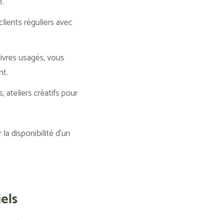
e.
clients réguliers avec
 livres usagés, vous
nt.
 ateliers créatifs pour
 la disponibilité d’un
iels