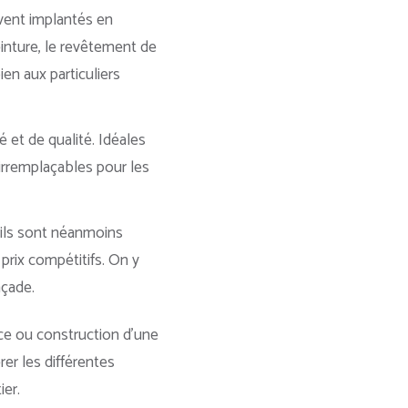
vent implantés en
peinture, le revêtement de
bien aux particuliers
é et de qualité. Idéales
 irremplaçables pour les
 ils sont néanmoins
prix compétitifs. On y
açade.
èce ou construction d’une
rer les différentes
ier.