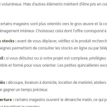
 volumineux. Mais d’autres éléments méritent d’être pris en c
ertains magasins sont plus orientés vers le gros œuvre et la co
ménagement intérieur. Choisissez celui dont l’offre correspond à 
s stocks :
avant de vous déplacer, vérifiez si le produit recherc
gnes permettent de consulter les stocks en ligne ou par tél
l :
si vous débutez ou si votre projet est complexe, privilégie
ible et formé pour vous orienter. Les petites quincailleries ex
és :
découpe, livraison à domicile, location de matériel, atelier
re gagner un temps précieux.
erture :
certains magasins ouvrent le dimanche matin, ce qui pe
ui travaillent la semaine.