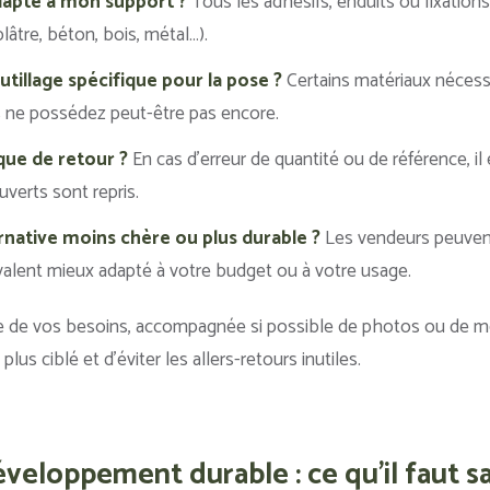
adapté à mon support ?
Tous les adhésifs, enduits ou fixation
lâtre, béton, bois, métal…).
utillage spécifique pour la pose ?
Certains matériaux nécessi
s ne possédez peut-être pas encore.
ique de retour ?
En cas d’erreur de quantité ou de référence, il
uverts sont repris.
ternative moins chère ou plus durable ?
Les vendeurs peuvent
valent mieux adapté à votre budget ou à votre usage.
ise de vos besoins, accompagnée si possible de photos ou de 
plus ciblé et d’éviter les allers-retours inutiles.
éveloppement durable : ce qu'il faut s