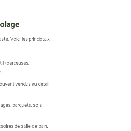
colage
te. Voici les principaux
tif (perceuses,
s.
 souvent vendus au détail
lages, parquets, sols
soires de salle de bain.