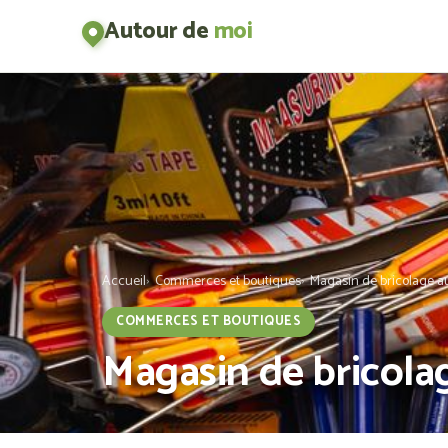
Autour de
moi
Accueil
Commerces et boutiques
Magasin de bricolage a
COMMERCES ET BOUTIQUES
Magasin de bricola