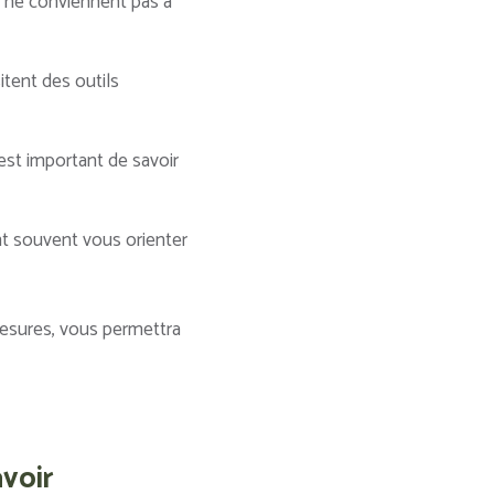
s ne conviennent pas à
tent des outils
 est important de savoir
 souvent vous orienter
mesures, vous permettra
avoir