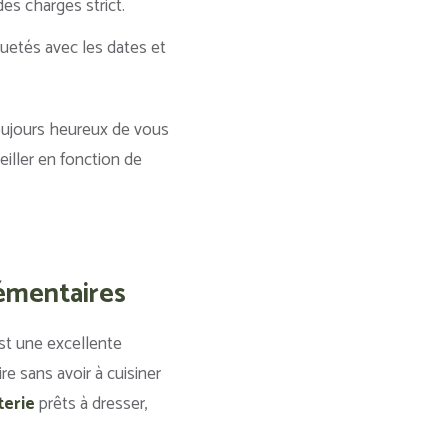
des charges strict.
quetés avec les dates et
toujours heureux de vous
iller en fonction de
lémentaires
est une excellente
re sans avoir à cuisiner
terie
prêts à dresser,