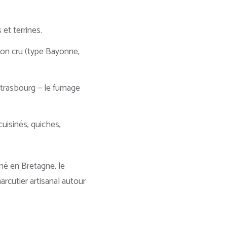
 et terrines.
bon cru (type Bayonne,
Strasbourg — le fumage
 cuisinés, quiches,
né en Bretagne, le
rcutier artisanal autour