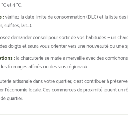
 °C et 4 °C.
 :
vérifiez la date limite de consommation (DLC) et la liste des 
, sulfites, lait…).
osez demander conseil pour sortir de vos habitudes — un charcu
 des doigts et saura vous orienter vers une nouveauté ou une sp
tions :
la charcuterie se marie à merveille avec des cornichons
des fromages affinés ou des vins régionaux.
uterie artisanale dans votre quartier, c’est contribuer à préserver
ser l’économie locale. Ces commerces de proximité jouent un rôl
de quartier.