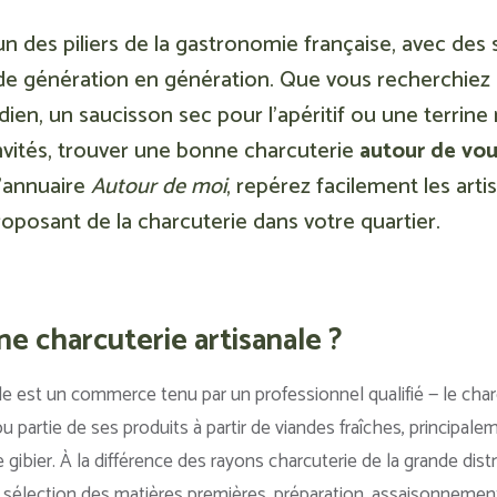
un des piliers de la gastronomie française, avec des s
de génération en génération. Que vous recherchiez
idien, un saucisson sec pour l’apéritif ou une terrin
nvités, trouver une bonne charcuterie
autour de vo
l’annuaire
Autour de moi
, repérez facilement les arti
proposant de la charcuterie dans votre quartier.
ne charcuterie artisanale ?
e est un commerce tenu par un professionnel qualifié — le charc
 partie de ses produits à partir de viandes fraîches, principale
 gibier. À la différence des rayons charcuterie de la grande distri
: sélection des matières premières, préparation, assaisonneme