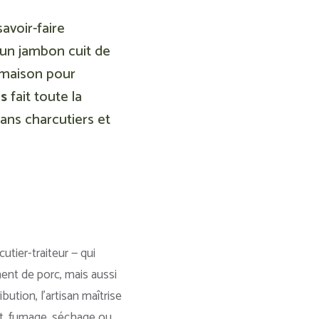
avoir-faire
 un jambon cuit de
e maison pour
us
fait toute la
sans charcutiers et
utier-traiteur — qui
ment de porc, mais aussi
bution, l’artisan maîtrise
nt, fumage, séchage ou