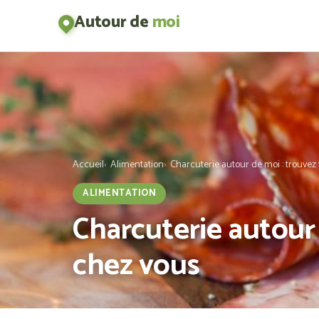
Autour de
moi
Accueil
Alimentation
Charcuterie autour de moi : trouvez
ALIMENTATION
Charcuterie autour 
chez vous