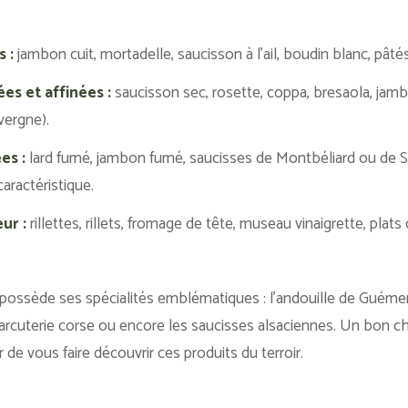
 :
jambon cuit, mortadelle, saucisson à l’ail, boudin blanc, pâtés
es et affinées :
saucisson sec, rosette, coppa, bresaola, jam
vergne).
es :
lard fumé, jambon fumé, saucisses de Montbéliard ou de 
aractéristique.
ur :
rillettes, rillets, fromage de tête, museau vinaigrette, plats
 possède ses spécialités emblématiques : l’andouille de Guéme
arcuterie corse ou encore les saucisses alsaciennes. Un bon cha
 de vous faire découvrir ces produits du terroir.