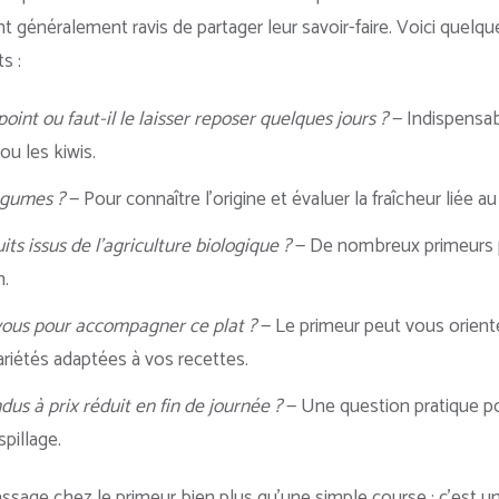
nt généralement ravis de partager leur savoir-faire. Voici quelq
s :
 point ou faut-il le laisser reposer quelques jours ?
— Indispensab
ou les kiwis.
égumes ?
— Pour connaître l’origine et évaluer la fraîcheur liée au
ts issus de l’agriculture biologique ?
— De nombreux primeurs
n.
ous pour accompagner ce plat ?
— Le primeur peut vous orient
riétés adaptées à vos recettes.
us à prix réduit en fin de journée ?
— Une question pratique p
spillage.
sage chez le primeur bien plus qu’une simple course : c’est un