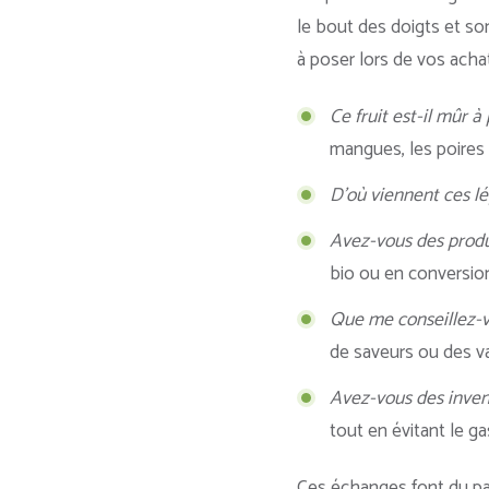
le bout des doigts et so
à poser lors de vos achat
Ce fruit est-il mûr à
mangues, les poires 
D’où viennent ces l
Avez-vous des produi
bio ou en conversio
Que me conseillez-v
de saveurs ou des va
Avez-vous des invend
tout en évitant le ga
Ces échanges font du pas