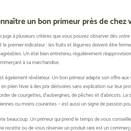
naître un bon primeur près de chez 
e juge à plusieurs critères que vous pouvez observer dès votre 
t le premier indicateur : les fruits et légumes doivent être ferm
sagréables. Un étal bien entretenu, régulièrement réapprovisi
commerçant à sa marchandise.
t également révélateur. Un bon primeur adapte son offre aux s
n plein hiver à des prix dérisoires sans explication sur leur pro
order de courgettes, d’aubergines, de pêches et d’abricots. La d
iennes ou moins courantes — est aussi un signe de passion pour
mpte beaucoup. Un primeur qui prend le temps de vous conseiller
une recette ou de vous réserver un produit rare est un commerça