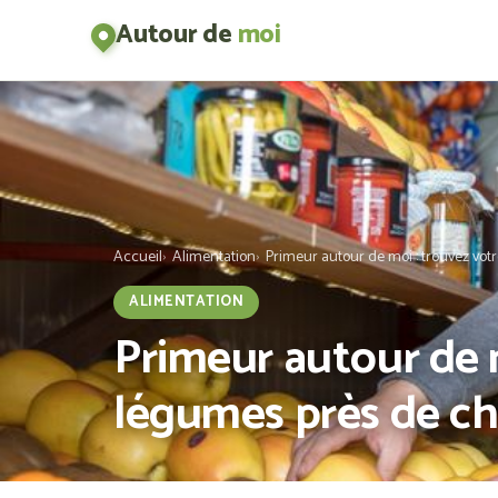
Autour de
moi
Accueil
Alimentation
Primeur autour de moi : trouvez vot
ALIMENTATION
Primeur autour de m
légumes près de ch