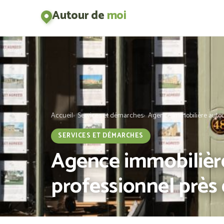
Autour de
moi
Accueil
Services et démarches
Agence immobilière autour
SERVICES ET DÉMARCHES
Agence immobilière
professionnel près