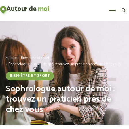
Autour de
moi
Menu
Accueil
Bien-être et sport
Sophrologue autour de moi : trouvez un praticien près de chez vous
BIEN-ÊTRE ET SPORT
Sophrologue autour de moi :
trouvez un praticien près de
chez vous